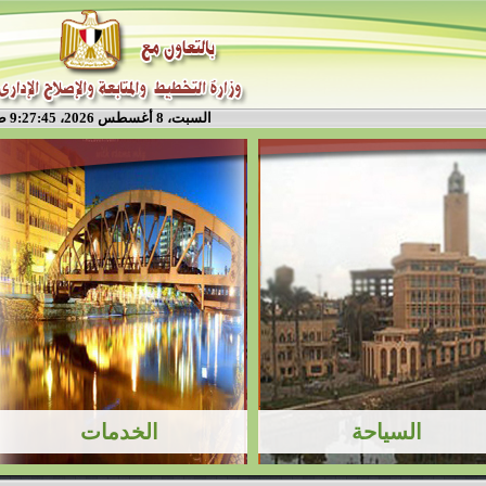
السبت، 8 أغسطس 2026، 9:27:45 ص