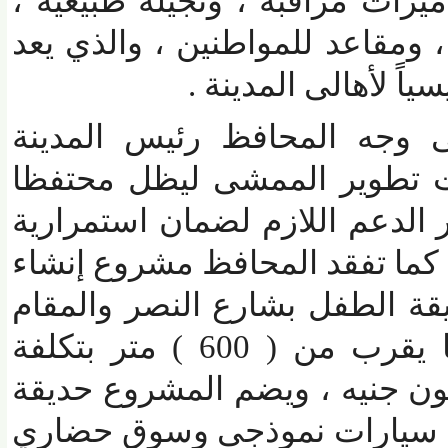
ات مراقبة ، ونجيلة طبيعية ،
مقاعد للمواطنين ، والذي يعد
ً لأهالى المدينة .
جه المحافظ رئيس المدينة
تطوير الممشى ليظل محتفظا
لدعم اللازم لضمان استمرارية
ما تفقد المحافظ مشروع إنشاء
الطفل بشارع النصر والمقام
على مساحة طولية ما يقرب من ( 600 ) متر بتكلفة
صل الي 4 مليون جنيه ، ويضم المشروع حديقة
سيارات نموذجى وسوق حضاري