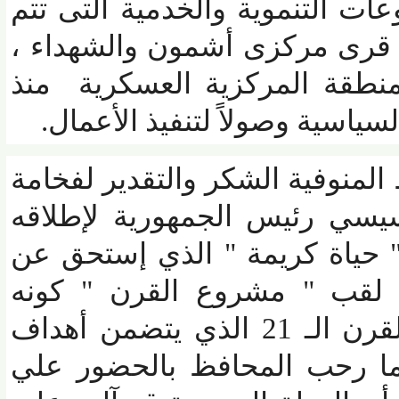
التنموية والخدمية التى تتم
رى مركزى أشمون والشهداء ،
قة المركزية العسكرية منذ
اسية وصولاً لتنفيذ الأعمال.
نوفية الشكر والتقدير لفخامة
سي رئيس الجمهورية لإطلاقه
حياة كريمة " الذي إستحق عن
قب " مشروع القرن " كونه
المشروع الوحيد في القرن الـ 21 الذي يتضمن أهداف
ا رحب المحافظ بالحضور علي