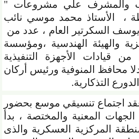
ب والمشرف علي مشروعات "
 ، الأستاذ محمد موسي نائب
وسف السكرتير العام ، عدد من
ة والهيئة الهندسية ،ومؤسسة
 قيادات الأجهزة التنفيذية
ا محافظ المنوفية ورئيس أركان
ع التذكارية.
د اجتماع تنسيقي موسع بحضور
جهات المعنية والمختصة ، بدأ
طقة المركزية العسكرية والذى