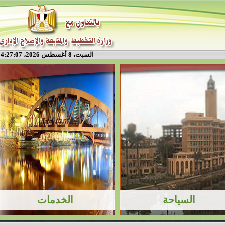
السبت، 8 أغسطس 2026، 4:27:07 م