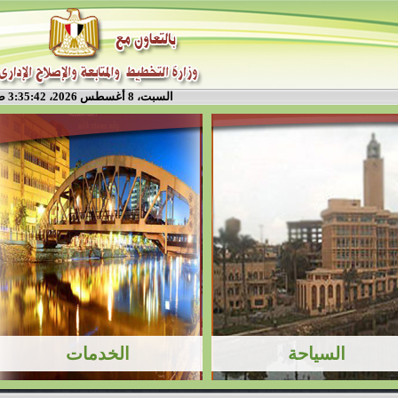
السبت، 8 أغسطس 2026، 3:35:43 ص