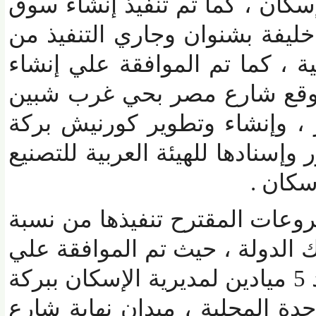
ان ، كما تم تنفيذ إنشاء سوق
فة بشنوان وجاري التنفيذ من
ة ، كما تم الموافقة علي إنشاء
قع شارع مصر بحي غرب شبين
، وإنشاء وتطوير كورنيش بركة
سنادها للهيئة العربية للتصنيع
ان .
ات المقترح تنفيذها من نسبة
اك الدولة ، حيث تم الموافقة علي
إسناد عملية تطوير عدد 5 ميادين لمديرية الإسكان ببركة
 المحلية ، ميدان نهاية شارع