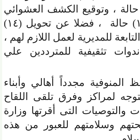
ل طبية لـ (١٠٠) حالة ، وتوقيع الكشف العشوائي
للضغط والسكر لـ (١٨) حالة ، فضلا عن تحويل (١٤)
عة للمديرية لعمل اللازم لهم ،
وات تثقيفية للمترددين علي
منوفية مجدداً أهالي وأبناء
ه لمراكز وفرق تلقى اللقاح
ت والتوصيات التى أقرتها وزارة
م وسلامتهم للعبور من هذه
ام.