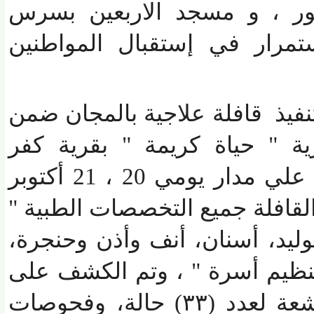
ر ، و مسجد الاربعين بسرس
رار في إستقبال المواطنين
يذ قافلة علاجية بالمجان ضمن
 " حياة كريمة " بقرية كفر
حجازي بمركز الشهداء علي مدار يومي 20 ، 21 أكتوبر
فلة جميع التخصصات الطبية "
يد، أسنان، أنف وأذن وحنجرة،
ظيم أسرة " ، وتم الكشف على
(١٢١٥) حالة، وعمل أشعة لعدد (٣٣) حالة، وفحوصات