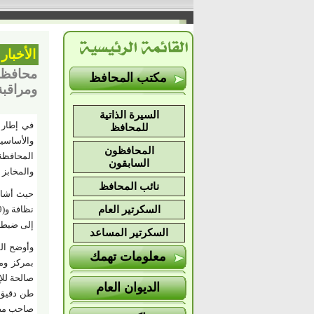
الأخبار
مكتب المحافظ
ومراقبة
السيرة الذاتية
في إطار م
للمحافظ
المحافظون
المحافظة 
السابقون
والمخابز 
نائب المحافظ
السكرتير العام
إلى ضبط ما يزيد عن طن 
السكرتير المساعد
معلومات تهمك
بمركز ومد
صالحة للإ
الديوان العام