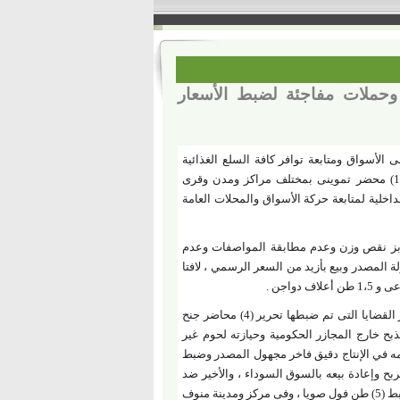
لال يوم واحد وحملات مفاجئة لضبط الأسعار
الأسواق ومتابعة توافر كافة السلع الغذائية
والأساسية أمام المواطنين ، كشف اللواء إبراهيم أبو ليمون محافظ المنوفية عن تحرير (142) محضر تموينى بمختلف مراكز ومدن وقرى
خلية لمتابعة حركة الأسواق والمحلات العامة
ملات أسفرت عن تحرير (53) محضر مخالفات مخابز نقص وزن وعدم مطابقة المواصفات وعدم
هولة المصدر وبيع بأزيد من السعر الرسمي ، لافتا
وأوضح المحاسب عاطف الجمال وكيل وزارة التموين والتجارة الداخلية بالمحافظة بأن من أبرز القضايا التى تم ضبطها تحرير (4) محاضر جنح
ذبح خارج المجازر الحكومية وحيازته لحوم غير
مه في الإنتاج دقيق فاخر مجهول المصدر وضبط
ي (6.5) شيكارة دقيق بلدى بهدف التربح وإعادة بيعه بالسوق السوداء ، والأخير ضد
صاحب مصنع أعلاف بناحية مصطاى لحيازته وإستخدامه في الإنتاج مواد خام مجهولة المصدر وضبط (5) طن فول صويا ، وفى مركز ومدينة منوف