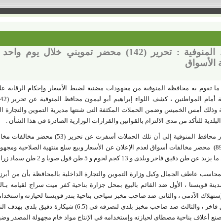
محافظ المنوفية : تحرير (142) محضر تمويني خ
 الأسواق
ا تقوم به محافظة المنوفية من مجهودات مضنية لضبط الأسعار وإحكام الرقابة على 
وذلك أمس الخميس وضمن الحملات المكثفة التى شنتها مديرية التموين والتجارة الدا
البلدية للتأكد من مدى الالتزام بالقوانين والقرارات الوزارية الصادرة في هذا الشأن .
حيث أشار محافظ المنوفية إلى أن تلك الح
نظافة و(89) محضر مخالفات أسواق لعدم الإعلان عن الأسعار وبيع سلع منتهية الصلاحية ومج
دقيق فاخر وبلدى و 13 كجم لحوم و 5 طن فول صويا و 2 طن سماد زراعى و 1،5 طن أعلاف دواجن .
ينة قويسنا ، الأول ضد القائم بالبيع بمحل جزارة بناحية كفر ميت سراج لقيامه بـال
ستهلاك الآدمى ، والثانى ضد صاحب مخبز سياحى بناحية بندر قويسنا لحيازته واستخدا
طن دقيق فاخر ، والثالث ضد صاحب مخبز بلدى لتصرفه ف