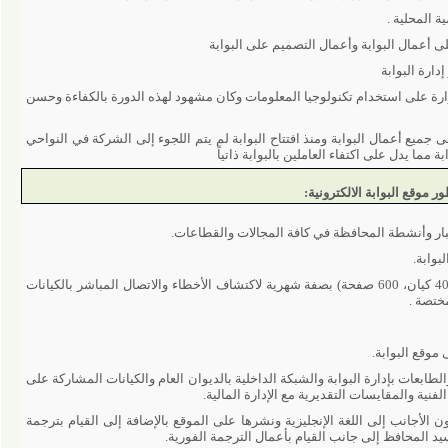
لية .
مال البوابة وأعمال التصميم على البوابة
لبوابة
يل وزارة على استخدام تكنولوجيا المعلومات وكان مشهود لهذه الدورة بالكفاءة وحسن
ع أعمال البوابة ومنذ افتتاح البوابة لم يتم اللجوء إلى الشركة في النواحي
يدل على اكتفاء العاملين بالبوابة ذاتياً
 البوابة الالكترونية:
نشطة المحافظة في كافة المجالات والقطاعات.
متابعة وتقييم الكيانات المشاركة على الموقع (40 كيان، 600 صفحة) بصفة شهرية لاكتشاف الأخطاء والاتصال المباشر بالكيانات
.
البوابة.
 بإدارة البوابة والشبكة الداخلية بالديوان العام والكيانات المشاركة على
المقايسات التقديرية مع الإدارة المالية.
انب إلى اللغة الإنجليزية ونشرها على الموقع بالإضافة إلى القيام بترجمة
حافظ إلى جانب القيام بأعمال الترجمة الفورية.