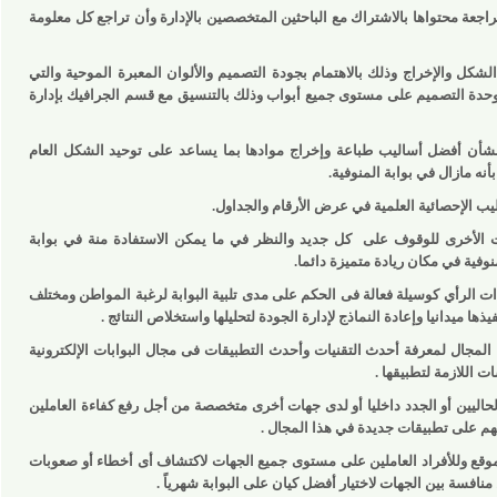
حتواها بالاشتراك مع الباحثين المتخصصين بالإدارة وأن تراجع كل معلومة
لإخراج وذلك بالاهتمام بجودة التصميم والألوان المعبرة الموحية والتي
التصميم على مستوى جميع أبواب وذلك بالتنسيق مع قسم الجرافيك بإدارة
 أفضل أساليب طباعة وإخراج موادها بما يساعد على توحيد الشكل العام
زال في بوابة المنوفية.
حصائية العلمية في عرض الأرقام والجداول.
خرى للوقوف على
كل جديد والنظر في ما يمكن الاستفادة منة في بوابة
ي مكان ريادة متميزة دائما.
ي كوسيلة فعالة فى الحكم على مدى تلبية البوابة لرغبة المواطن ومختلف
يدانيا وإعادة النماذج لإدارة الجودة لتحليلها واستخلاص النتائج .
ل لمعرفة أحدث التقنيات وأحدث التطبيقات فى مجال البوابات الإلكترونية
زمة لتطبيقها .
ين أو الجدد داخليا أو لدى جهات أخرى متخصصة من أجل رفع كفاءة العاملين
ى تطبيقات جديدة في هذا المجال .
 وللأفراد العاملين على مستوى جميع الجهات لاكتشاف أى أخطاء أو صعوبات
بين الجهات لاختيار أفضل كيان على البوابة شهرياً .