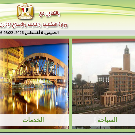
الخميس، 6 أغسطس 2026، 6:08:23 م