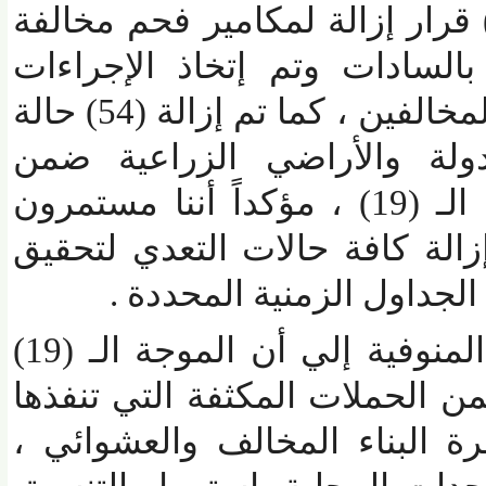
يذية في تنفيذ (55) قرار إزالة لمكامير فحم مخالفة
السادات وتم إتخاذ الإجراءات
القانونية اللازمة حيال المخالفين ، كما تم إزالة (54) حالة
ة والأراضي الزراعية ضمن
المرحلة الثالثة للموجة الـ (19) ، مؤكداً أننا مستمرون
 كافة حالات التعدي لتحقيق
اول الزمنية المحددة .
هذا وقد أشار محافظ المنوفية إلي أن الموجة الـ (19)
 الحملات المكثفة التي تنفذها
البناء المخالف والعشوائي ،