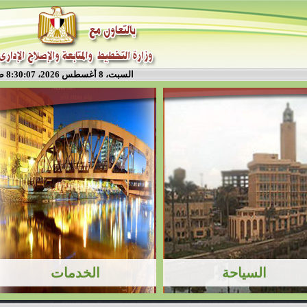
السبت، 8 أغسطس 2026، 8:30:07 ص