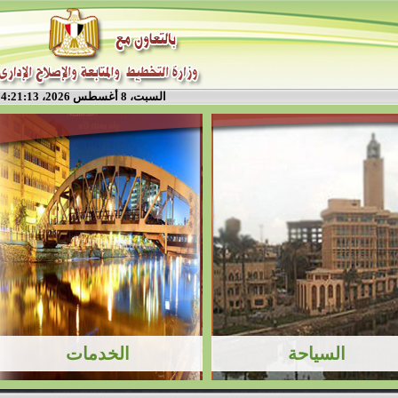
السبت، 8 أغسطس 2026، 4:21:14 م