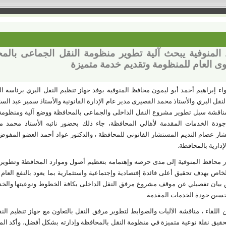
لمنوفية يبحث آلية تطوير منظومة النقل الجماعى بالمح
ى العام للمنظومة وتقديم خدمة متميزة
واء إبراهيم أحمد أبو ليمون محافظ المنوفية بوفد جهاز تنظيم النقل البري برئاسة 
نقل البري والأستاذ محمد القصيرى مدير عام الإدارة القانونية والأستاذ سمير عبد الس
مناقشة سبل تطوير مشروع النقل الداخلى والجماعى بالمحافظة ووضع آلية ومنظومة ج
ودة الخدمات المقدمة لأهالي المحافظة، جاء ذلك بحضور نائبه الأستاذ محمد م
ار عصام النديم المستشار القانوني للمحافظة ، والدكتور عواد أحمد العضو المفوض
لإدارية بالمحافظة.
 محافظ المنوفية إلى مدى حرصه وإهتمامه بتعظيم أصول وموارد المحافظة وتطويرها 
خاص بهدف تحقيق أعلى فائدة إقتصادية وإجتماعية واستثمارية بما يعود بالنفع العام
بيان تفصيلي عن موقف مشروع مرفق النقل الداخلى بكافة الخطوط ونوعيتها والخدمات
سين جودة الخدمات المقدمة.
اللقاء ، مناقشة الآليات والضوابط لتطوير مرفق النقل بالتعاون مع جهاز تنظيم النق
قيق نقلة نوعية متميزة في منظومة النقل بالمحافظة وإدارته بشكل أفضل، وأكد الم