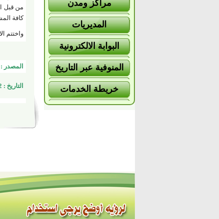
مراكز ومدن
من قبل ال
كافة المش
المديريات
واختتم ال
البوابة الالكترونية
المنوفية عبر التاريخ
المصدر : 
التاريخ : 11/5/2022
خريطة الخدمات