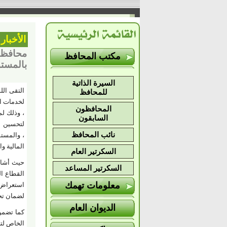
الأخبار
محافظ ا
مكتب المحافظ
بالمستو
السيرة الذاتية
التقى الل
للمحافظ
لخدمات ال
المحافظون
، وذلك ل
السابقون
لتحسين ج
نائب المحافظ
، والمستش
المالية وا
السكرتير العام
حيث أشار
السكرتير المساعد
القطاع ال
معلومات تهمك
استعراض 
لضمان تح
الديوان العام
كما تضمن 
الخاص لتح