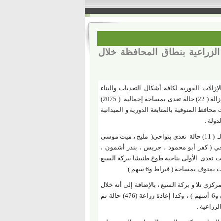
 تعدى على الأراضى الزراعية بنطاق المحافظة خلال
زالات الفورية لكافة أشكال التعديات والبناء
المخالف على الأراضي الزراعية خلال الفترة من 30 يوليو وحتى 5 أغسطس الجارى ، حيث تم إزالة ( 22) حالة تعدى بمساحة إجمالية ( 2075)
يفات محافظ المنوفية بالمتابعة الدورية و الميدانية
لدولة
.
حيث أوضح المهندس محمد التركاوى وكيل وزارة الزراعة بالمنوفية إلى أنه تم تنفيذ إزالة فورية لـ ( 11) حالة تعدي بنواحي( مليج ، ميت موسى
وان ) بمركز شبين الكوم بمساحة (6 قيراط) ، و (8) حالات بنواحي ( كفر أبو محمود ، جريس ، بندر أشمون ،
قبة ) بأشمون بمساحة (3 قيراط و 7سهم ) ، وكذا تنفيذ إزالة فى المهد لـ (3) حالات تعدى الأولى بناحية طوخ طنبشا ببركة السبع
عة إلى أنه تم تحرير محضرين تقسيم بمساحة " 18 قيراط و7 سهم " بمركزي تلا و بركة السبع ، بالإضافة إلى أنه خلال
الفترة من 19 فبراير 2022 وحتى الآن تم تحرير (2453) محضر تبوير على مساحة ( 363 فدان و6 أسهم ) ، وكذا إعادة زراعة (476) حالة تم
.