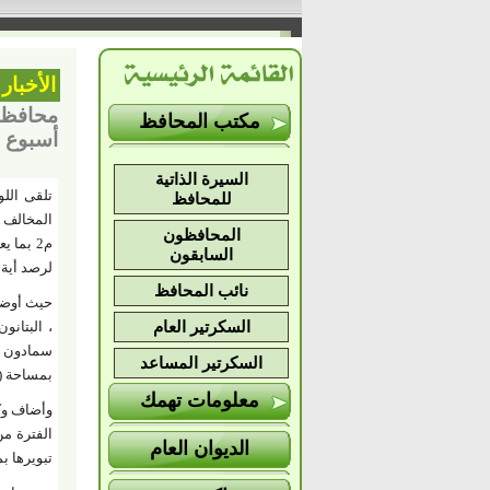
الأخبار
مكتب المحافظ
أسبوع .
السيرة الذاتية
تلقى اللو
للمحافظ
المحافظون
السابقون
لرصد أية 
نائب المحافظ
السكرتير العام
السكرتير المساعد
بمساحة (170) م2 ، والثانية بناحية العطف بمركز الباجور بمساحة (90)م2 ، والأخير بقرية سروهيت بمنوف بمساحة ( قيراط و6 سه
معلومات تهمك
الديوان العام
تبويرها بمساحة (56 فدان و22 قيراط و10 سهم ) وتم رفع ك