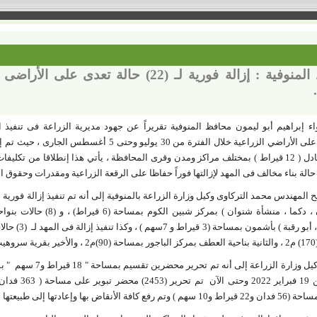
محافظ المنوفية : إزالة فورية لـ (22) حالة
اء إبراهيم أبو ليمون محافظ المنوفية تقريراً عن جهود مديرية الزراعة فى تنفيذ الإ
م2 بما يعادل ( 12 قيراط ) بمختلف مراكز ومدن وقرى المحافظة ، يأتي هذا إنطلاقا من تكل
حالة بناء مخالف فى المهد لإزالتها فوراً حفاظا على الرقعة الزراعية ومقدرات وحقوق ا
، البتانون ، دكما ، منشأة شن
سمادون ، أبو ر
م ).
وأضاف وكيل وزارة الزرا
افة الأنقاض بها وإعادتها إلى طبيعتها الزراعية