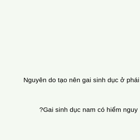
u ko ảnh hưởng tới sức khỏe thường khả năng t
u
ch/ mủ.
dục có độ ẩm cao.
quá độ dẫn đến sự xuất hiện của những gai sinh 
gai ở cơ quan sinh dục.
ng với xác suất lây, ko gây nên đau đớn thường
thời điểm tuân thủ các hành vi tình dục.