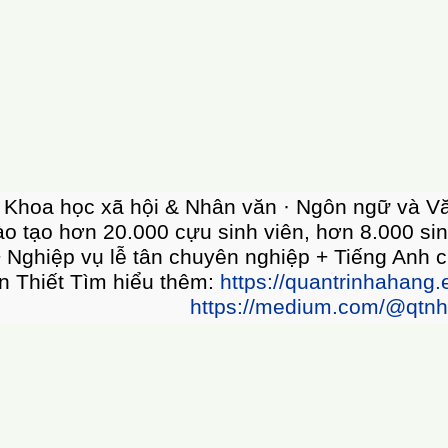
7/1997 Ngành đào tạo · Kinh tế · Kỹ thuật Côn
 hàng đầu trong hệ thống các trường đại học n
uản trị văn phòng Trường Đào Tạo Quản Lý Nhà
ánh khắp cả nước ▪️ Hồ Chí Minh ▪️ Hà Nội ▪️ Đ