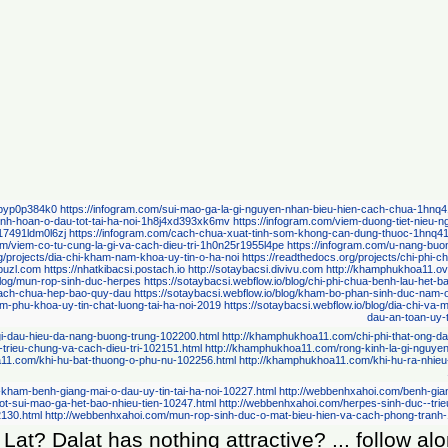
nh mình đã mắc bệnh tình dục nguy hiểm.
ả năng kèm tới trầm cảm, căng thẳng,...
iểm đi lại, đi lại với căn bệnh nhân,...
nhiễm viêm.
ây qua giao hợp.
ogram.com/yeu-sinh-ly-la-gi-nhan-biet-nguyen-nhan-va-cach-chua-1hnq41e5p1dp63z
https:/
uy-hiem-khong-1hmr6gn5jw3z2nl
https://infogram.com/gai-sinh-duc-la-gi-tham-khao-cach-die
-thong-tac-voi-trung-het-bao-nhieu-chua-tac-voi-trung-o-dau-1h706ez1qznd65y
https://infog
eu-tien-co-dat-khong-1h17491w5r9l6zj
https://infogram.com/nguyen-nhan-dau-bung-kinh-va
ogram.com/benh-sui-mao-ga-o-luoi-hong-co-bieu-hien-nhu-the-nao-1h706ex11qr725y
https://
o-ha-noi
https://readthedocs.org/projects/tu-van-nam-khoa-truc-tuyen-mien-phi
http://cn.cro
otaybacsi.webflow.io/blog/benh-lau-la-gi-nguyen-nhan-trieu-chung-dieu-tri
https://sotaybacsi.w
tps://sotaybacsi.webflow.io/blog/mo-u-xo-tu-cung-het-bao-nhieu-tien
https://sotaybacsi.webf
ebflow.io/blog/mo-u-xo-tu-cung-o-dau-tot-nhat
https://sotaybacsi.webflow.io/blog/dot-viem-lo-
http://khamphukhoa11.com/viem-am-dao-la-gi-nguyen-nhan-bieu-hien-va-cach-dieu-tri-vie
-cach-dieu-tri-102144.html
http://khamphukhoa11.com/dieu-tri-u-xo-co-tu-cung-nhu-the-nao
rieu-trung-va-cach-chua-benh-lau-102237.html
http://khamphukhoa11.com/nguyen-nhan-tr
com/nhung-dau-hieu-nhan-biet-benh-giang-mai-10218.html
http://webbenhxahoi.com/cach-die
a-gi-nguyen-nhan-va-cach-phong-tranh-benh-lau-10237.html
http://webbenhxahoi.com/xet-n
-mao-o-dau-tot-102118.html
http://webbenhxahoi.com/gai-sinh-duc-co-tu-khoi-khong-102128.
Da Lat at night. If you are wondering where to go