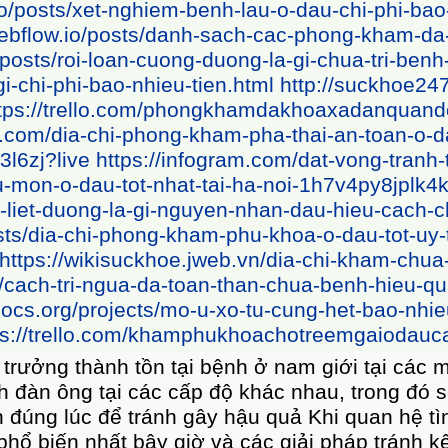
w.io/posts/cach-chua-tri-benh-tri-ngoai-nhanh
giang-mai-la-gi-hinh-anh-benh-giang-mai-o-nam
a-chi-phong-kham-nam-khoa-o-dau-tot-uy-tin-tai
thinh-ha-noi.html
http://suckhoe247.over-blog
i-mao-ga-bao-nhieu-tien
https://trello.com/x
gram.com/quy-trinh-kham-phu-khoa-nhu-the-nao
2ek
https://infogram.com/bac-si-tu-van-benh-n
a-cach-chua-tri-1h0r6rmmkn3m2ek?live
https:/
i-phi-pha-thai-bang-thuoc-het-bao-nhieu-tien
ht
a-o-dau-uy-tin-tot-tai-ha-noi-1hxj48dd5xod2vg?
m/
https://wikisuckhoe.hatenadiary.com/entry/m
ioi-tai-nha
https://khambenhdalieuorg.hatenab
aobacsi.webflow.io/blog/top-7-phong-kham-da-kh
o.com/phongkhamdakhoahiendai
https://trello.
 chứng bệnh cơ quan kín phái nam. Trong đời số
ín anh em. Trong đời sống thực tại có hơn 20%
, ai cũng chí ít một lần mắc nhiễm trùng phụ
bài viết ngày hôm nay, chúng tôi sẽ chia sẻ t