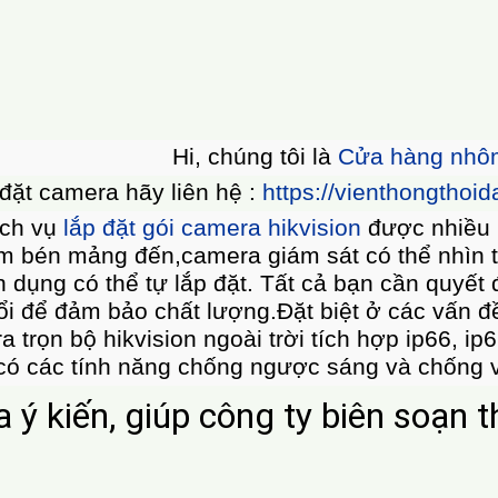
 mình, tài sản vật dụng cửa cửa hàng hoặc công
cao sự bảo mật, an ninh cho gia đình, lắp came
ống trộm rất tốt. Khi thấy bạn sử dụng hệ thố
g cấp một số camera giám sát trong nhà và ngoà
 số chủng loại khác nhau.Chúng ta nên chọn nh
 tín
bị han gỉ, ngấm nước nên độ bền của thiết bị
chống c
 động của công ty, bao gồm việc 
 nghiệp.