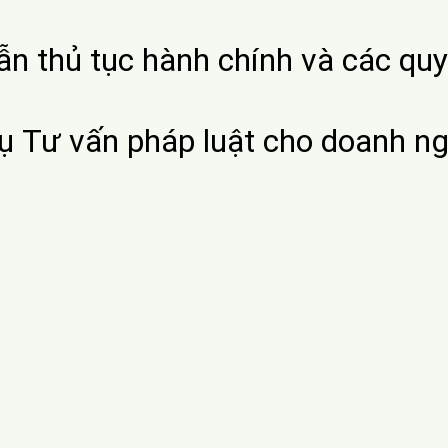
 sư sẽ được tư vấn quy định luật
ghiệp TNHH.
 quá trình, mục đích hoạt động c
động, tài chính, điều lệ doanh n