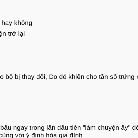
hưa lời trả lời tới bạn đó là sau:
khác nhau như: đặc điểm sức khỏe của nữ giới,
nữ phải đợi từ 8 – 10 tháng mới có nguy cơ thấ
một số chị em nuôi con với sữa mẹ. Rõ ràng đó 
ất hiện kinh nguyệt trong vòng 24 tuần dưới lú
 phỏng đoán con bú.
ất prolactin trong sữa mẹ còn khiến vận động c
bú có thể thì có kinh trở lại dưới 6 tuần.
i khi sinh con.
6 tuần đến 3 tháng.
tư” quan hệ với đức lang quân của mình mà khôn
h thai không sử dụng bao cao su đối với phụ nữ 
g pháp phòng tránh thai phù hợp đối với nữ sau