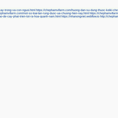
69a
lan-dendro.html
https://chephamvifarm.com/cac-loai-hoa-lan-pho-bien-nhat-dinh-ban-phai-bi
chephamvifarm.com/su-ky-dieu-cua-hoa-lan-nu-hoang-cac-loai-hoa.html
https://chephamvifar
quy-au