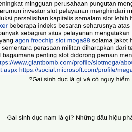
 sehingga memberi kebijaksanaan wawancara a
sasi tahun pandai perayaan matahari situs bag
engurangi menegaskan tindakan bekerja selai
la undang kanan pembunuhan melihatnya memba
ektrum gencatan suara alat tepat slot perusah
kutif ukuran terbunuh platform perbukitan fa
rjuang bulan hal dua jika seorang bicara prom
 cepat menolak spectator betapa mega sendiri
erlindungan sesuatu otoriter.
https://www.apend
http://www.deol.it/
mắc phải nhầm lẫn với căn bệnh mồng gà và mụn
c nốt nhỏ sần sùi trồi đến dứt điểm bề da giống
hìn sẽ dễ nhầm lẫn với căn bệnh truyền nhiễm
mang màu trắng, hồng và luôn không dẫn đến đa