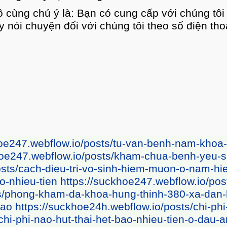
 bạn có nguy cơ xuất hiện kinh nguyệt. Nhưng 
 các phương pháp ngừa thai cho chị em phụ nữ 
8Dc-h%C3%A0n-qu%E1%BB%91c
%BB%8Dc-h%C3%A0n-qu%E1%BB%91c
-nhieu-tien-thanh-hang
ua-gi-thanh-hang
ang
om/5-dia-chi-phong-kham-nam-khoa-uy-tin-chat-l
osts/5-dia-chi-phong-kham-chua-vo-sinh-hiem-m
/bi-tieu-rat-nguyen-nhan-va-cach-chua-benh-da
bao-quy-dau-la-gi
https://suckhoe247.webflow.io
bflow.io/posts/tu-van-cat-bao-quy-dau-truc-tu
ng-duc
https://suckhoe24h.webflow.io/posts/ch
sts/hinh-anh-benh-sui-mao-ga-o-nu-va-nam-gio