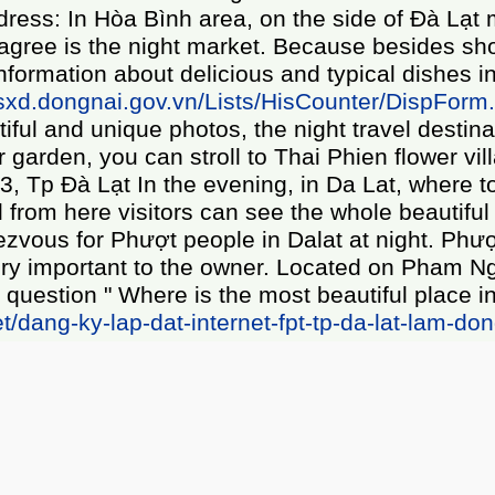
 in Dalat?
1. Walking around the night market - 
. If asked in the evening, where was Da Lat the 
 morning, so feel free to research and choose th
he streets of the West, this is also the charm 
d 8 Address Thai Phien Flower Village: Ward 12,
ng space. Where to go to play in the evening in D
e cafe has the most beautiful night scenery in
nciful than ever, among them the Dalat Nights ca
ũ Lão, Đà Lạt Where is the best place to play in
a few small sets of tables and chairs but they 
ggestions of entertainment places, night shoppin
ourists in Da Lat, you can refer to Dalat fpt ne
ời gian qua.