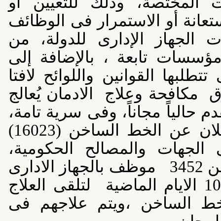
المختصة، وذلك للتعيين أو
تعانة أو الاستمرار فى الوظائف
الجهاز الإدارى للدولة، من
سسات تابعة ، بالإضافة إلى
لبها القوانين واللوائح لافتا
مكافحة وعلاج
الادمان يُعالج
م حالياً مجاناً، وفى سرية تامة،
الإعلان عن الخط الساخن (16023)
جهات والمصالح الحكومية،
موظف بالجهاز الادارى
لتلقى العلاج
 الساخن ،ويتم علاجهم فى