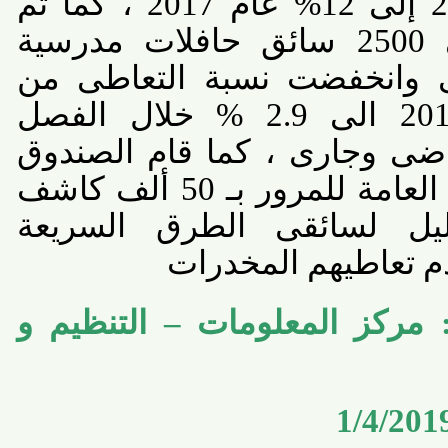
24% عام2015 إلى 12% عام 2017 ، كما تم
الكشف على 2500 سائق حافلات مدرسية
وانخفضت نسبة التعاطى من
12% عام 2015 الى 2.9 % خلال الفصل
ى وجارى ، كما قام الصندوق
بإمداد الإدارة العامة للمرور بـ 50 ألف كاشف
يل لسائقى الطرق السريعة
 تعاطيهم المخدرات
ركز المعلومات – التنظيم و