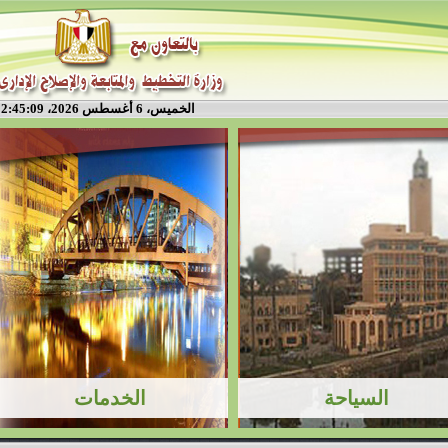
الخميس، 6 أغسطس 2026، 2:45:09 م