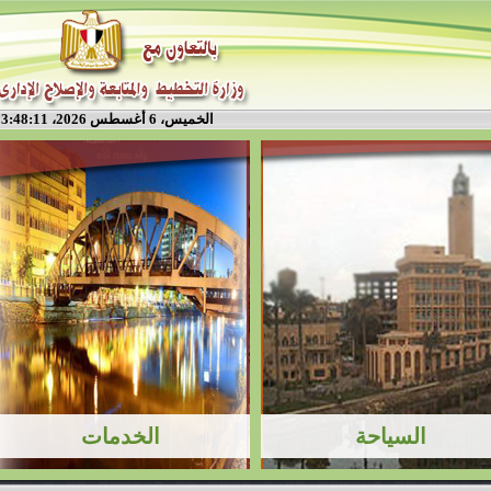
الخميس، 6 أغسطس 2026، 3:48:11 م