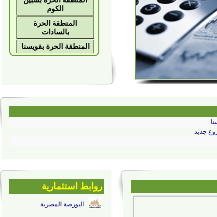
يد
روابط استثمارية
البورصة المصرية