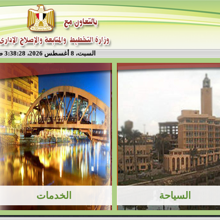
السبت، 8 أغسطس 2026، 3:38:28 ص