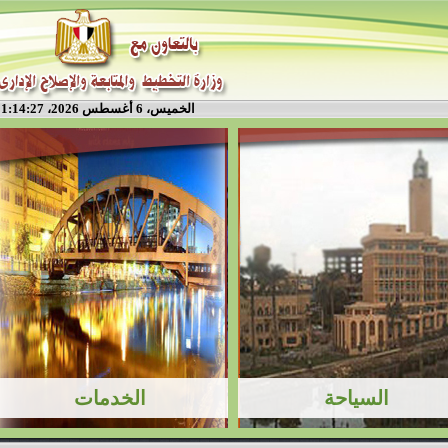
الخميس، 6 أغسطس 2026، 1:14:27 م