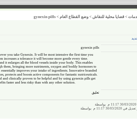
مات
>
قضايا محلية للنقاش
>
وضع القطاع العام
>
gynexin pills
ديد
gynexin pills
ever you take Gynexin. It will be most intensive the first time you
em increases a tolerance it will become more gentle every time.
and it enlarges all the blood vessels inside your body. This enables
h them, bringing more nutriments, oxygen and bodily hormones to
 essentially improves your intake of ingredients. Innovative branded
es, protects and boosts active components for fantastic nutriceuticals.
ed and clinically proven to be helpful and by using
gynexin pills
get
fits faster and less risky than with any other solution.
تعليق
ة
30/03/2 11:17 م بواسطة