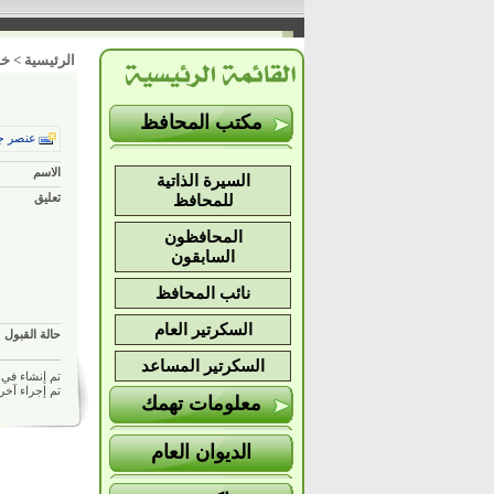
الرئيسية
>
خد
مكتب المحافظ
عنصر ج
الاسم
السيرة الذاتية
تعليق
للمحافظ
المحافظون
السابقون
نائب المحافظ
السكرتير العام
حالة القبول
السكرتير المساعد
تم إنشاء في 30/03/2020 11:17 م بواسط
تم إجراء آخر تعديل في 020
معلومات تهمك
الديوان العام