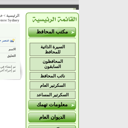
الرئيسية
>
خد
tere Sydney
مكتب المحافظ
عنصر ج
السيرة الذاتية
الاسم
للمحافظ
التعليق
المحافظون
السابقون
تم إنشاء في 19/07/2024 09:21 ص بواسط
تم إجراء آخر تعديل في 024
نائب المحافظ
السكرتير العام
السكرتير المساعد
معلومات تهمك
الديوان العام