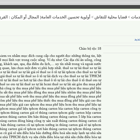
مات
>
قضايا محلية للنقاش
>
أولوية تحسين الخدمات العامة( المجال أو المكان : القرى
ديد
Chào bộ tộc 18
kiem.vn nhằm mục đích cung cấp cho người đọc những thông tin, liệt
về mọi lĩnh vực trong cuộc sống. Ví dụ như: Các địa chỉ ăn uống, công
ng, khách sạn, spa, địa điểm du lịch,… uy tín nhất trong và ngoài nước
ng quan, lựa chọn một đơn vị phù hợp nhất.
thuê xe tự lái
thuê xe tự lái
e tự lái
thuê xe tự lái giá rẻ
thuê xe ô tô tự lái tphcm
cho thuê xe tự lái
giá thuê xe tự lái
thuê xe ô tô tự lái
dịch vụ cho thuê xe tự lái TPHCM
tô tự lái
thuê xe hơi tự lái
cho thuê ô tô tự lái
cho thuê ô tô
thuê oto tự
huê xe oto tự lái
thuê xe tự lái hcmi
thuê xe tự lái sài gòn
thu mua phế
nhà
công ty thu mua phế liệu
thu mua phế liệu tphcm
thu mua phế liệu
ệu sắt
thu mua phế liệu đồng
thu mua phế liệu nhôm
thu mua phế liệu
mua sắt phế liệu
web thu mua phế liệu
thu mua đồng phế liệu
mua phế
ôm phế liệu
thu mua phế liệu thiếc
thu mua đồng phế liệu giá cao
thu
mua phế liệu giá cao tphcm
thu mua phế liệu hcm
thu mua phế liệu tại
 tphcm
mua phế liệu tphcm
thùng carton
bìa carton
hộp carton
công ty
i tphcm
thùng carton giá rẻ
thùng carton tphcm
giấy carton
hộp carton
arton
thùng carton lớn
bán thùng carton
thùng carton 5 lớp
bìa carton
thùng carton đóng hàng
công ty sản xuất thùng carton
thùng carton cũ
 bán thùng carton cũ tại tphcm
xưởng in thùng carton giá rẻ tại tphcm
thùng carton giá rẻ tphcm
nơi bán thùng carton tại tphcm
thùng carton
n cũ giá rẻ
sửa điều hòa
bảo dưỡng điều hoà
sửa máy lạnh tại nhà
sửa
tại nhà TPHCM
dịch vụ sửa chữa điều hòa tại nhà
sửa chữa điều hòa tại