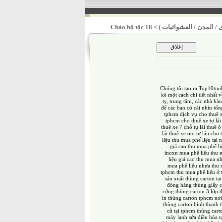
 / المدن / العشوائيات )
>
Chào bộ tộc 18
Chúng tôi tạo ra Top10tim
kê một cách chi tiết nhất 
ty, trung tâm, các nhà hà
để các bạn có cái nhìn tổ
tphcm
dịch vụ cho thuê x
tphcm
cho thuê xe tự lái
thuê xe 7 chỗ tự lái
thuê ô 
lái
thuê xe oto tự láii
cho t
liệu
thu mua phế liệu tại 
giá cao
thu mua phế li
inoxn
mua phế liệu
thu 
liệu giá cao
thu mua nh
mua phế liệu nhựa
thu 
tphcm
thu mua phế liệu ở
sản xuất thùng carton tạ
đóng hàng
thùng giấy c
cứng
thùng carton 3 lớp
in thùng carton tphcm
nơi
thùng carton bình thạnh
cũ tại tphcm
thùng carto
máy lạnh
sửa điều hòa 