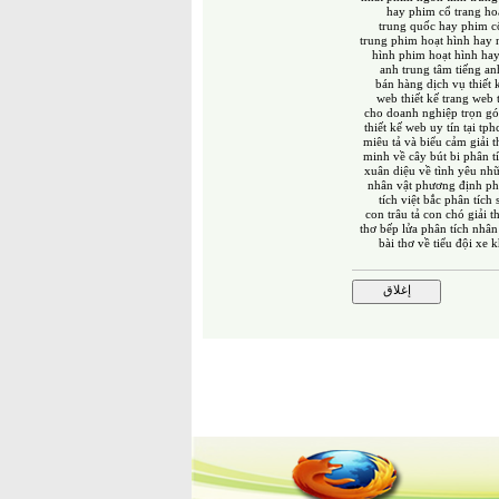
hay
phim cổ trang ho
trung quốc hay
phim c
trung
phim hoạt hình hay n
hình
phim hoạt hình hay
anh
trung tâm tiếng an
bán hàng
dịch vụ thiết 
web
thiết kế trang web
cho doanh nghiệp trọn gó
thiết kế web uy tín tại tp
miêu tả và biểu cảm
giải 
minh về cây bút bi
phân t
xuân diệu về tình yêu
nhữ
nhân vật phương định
ph
tích việt bắc
phân tích 
con trâu
tả con chó
giải t
thơ bếp lửa
phân tích nhân
bài thơ về tiểu đội xe