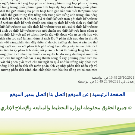
a ngữ
phim cổ trang hay
phim cổ trang
phim trung hay
phim cổ trang
ổ trang trung quốc
phim ngôn tình hiện đại hay nhất trung quốc
phim
hất thế giới
những bộ phim hoạt hình gắn liền với tuổi thơ
phim hoạt
 nhất thế giới
trung tâm tiếng anh
trung tâm tiếng anh
trung tâm tiếng
h
thiết kế web
thiết kế web giá rẻ
thiết kế web trọn gói
thiết kế website
kế website
thiết kế web chuẩn seo
công ty thiết kế web
dịch vụ thiết kế
thiết kế website cao cấp
thiết kế website trọn gói giá rẻ
thiết kế website
i
dịch vụ thiết kế website trọn gói chuẩn seo
thiết kế web hcm
công ty
hcm
thiết kế web giá rẻ tphcm
luyện tập viết đoạn văn tự sự kết hợp với
thích câu tục ngữ lá lành dùm lá rách lớp 7
phân tích trao duyên
thuyết
ích vội vàng
phân tích đây thôn vĩ dạ
các trường đại học ở cần thơ
thơ
ng ngôi sao xa xôi
phân tích phú sông bạch đằng
văn tả mẹ
phân tích
ân tích từ ấy
phân tích chiều tối
phân tích bài thơ viếng lăng bác
phân
sóng
phân tích nhân vật huấn cao
người lái đò sông đà
thuyết minh về
hích câu tục ngữ thất bại là mẹ thành công
tả cây phượng
phân tích bài
 vật chí phèo
giải thích câu tục ngữ ăn quả nhớ kẻ trồng cây
phân tích
 không kính
phân tích đất nước
phân tích vợ nhặt
phân tích nhân vật vũ
nương
phân tích cảnh cho chữ
phân tích bài thơ đồng chí
tả con mèo
ة
28/10/2 10:49 ص بواسطة
الصفحة الرئيسية
|
عن الموقع
|
اتصل بنا
|
اتصل بمدير الموقع
© جميع الحقوق محفوظة لوزارة التخطيط والمتابعة والإصلاح الإداري