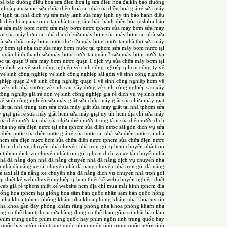
oà
bảo dưỡng điều hoà
sửa điều hoà lg
sửa điều hoà đaikin
bảo dưỡng
ều hoà panasonic
sửa chữa điều hoà tại nhà
sửa điều hoà giá rẻ
sửa máy
 lạnh tại nhà
dịch vụ sửa máy lạnh
sửa máy lạnh uy tín
bảo hành điều
h điều hòa panasonic tại nhà
trung tâm bảo hành điều hòa toshiba
bảo
à
sửa máy bơm nước
sửa máy bơm nước tphcm
sửa máy bơm
sửa máy
vụ sửa máy bơm tại nhà
địa chỉ sửa máy bơm
sửa máy bơm tại nhà
sửa
hà
sửa chữa máy bơm nước
thợ sửa máy bơm nước tại nhà
thợ sửa máy
y bơm tại nhà
thợ sửa máy bơm nước tại tphcm
sửa máy bơm nước tại
 quận bình thạnh
sửa máy bơm nước tại quận 3
sửa máy bơm nước tại
c tại quận 9
sửa máy bơm nước quận 1
dịch vụ sửa chữa máy bơm tại
ệp
dịch vụ vệ sinh công nghiệp
vệ sinh công nghiệp tphcm
công ty vệ
vệ sinh công nghiệp
vệ sinh công nghiệp sài gòn
vệ sinh công nghiệp
ghiệp quận 2
vệ sinh công nghiệp quận 1
vệ sinh công nghiệp hcm
vệ
vệ sinh nhà xưởng
vệ sinh sau xây dựng
vệ sinh công nghiệp sau xây
công nghiệp giá rẻ
dọn vệ sinh công nghiệp giá rẻ
dịch vụ vệ sinh nhà
vệ sinh công nghiệp
sửa máy giặt
sửa chữa máy giặt
sửa chữa máy giặt
ặt tại nhà
trung tâm sửa chữa máy giặt
sửa máy giặt tại nhà tphcm
sửa
 giặt giá rẻ
sửa máy giặt hcm
sửa máy giặt uy tín hcm
địa chỉ sửa máy
sửa điện nước tại nhà
sửa chữa điện nước
trung tâm sửa điện nước
dịch
nhà
thợ sửa điện nước tại nhà tphcm
sửa điện nước sài gòn
dịch vụ sửa
a điện nước
sửa điện nước giá rẻ
sửa nước tại nhà
sửa điện nước tại nhà
phcm
sửa điện nước hcm
sửa chữa điện nước tphcm
sửa chữa điện nước
tphcm
dịch vụ chuyển nhà
chuyển nhà trọn gói tphcm
chuyển nhà trọn
i tphcm
dịch vụ chuyển nhà trọn gói tphcm
dịch vụ xe tải chuyển nhà
nhà đà nẵng
dọn nhà đà nẵng
chuyển nhà đà nẵng
dịch vụ chuyển nhà
n nhà đà nẵng
xe tải chuyển nhà đà nẵng
chuyển nhà trọn gói đà nẵng
ẻ
taxi tải đà nẵng
xe chuyển nhà đà nẵng
dịch vụ chuyển nhà trọn gói
ập
thiết kế web chuyên nghiệp tphcm
thiết kế web chuyên nghiệp
thiết
 web giá rẻ tphcm
thiết kế website hcm
địa chỉ mua mắt kính tphcm
địa
iống hoa tphcm
hạt giống hoa
sâm hàn quốc
nhân sâm hàn quốc
hồng
 nha khoa tphcm
phòng khám nha khoa
phòng khám nha khoa uy tín
ha khoa gần đây
phòng khám răng
phòng nha khoa
phòng khám nha
ng cụ thể thao tphcm
cửa hàng dụng cụ thể thao
gốm sứ nhật bản
làm
phim trung quốc
phim trung quốc hay
phim ngôn tình trung quốc hay
 quốc hay
ngôn tình trung quốc
phim ngôn tình trung quốc
ngôn tình