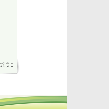
تم إنشاء في 28/10/2021 10:49 ص بواسط
تم إجراء آخر تعديل في 021