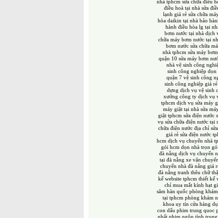
nhà tphcm
sửa chữa điều h
điều hoà tại nhà
sửa đi
lạnh giá rẻ
sửa chữa máy
hòa daikin tại nhà
bảo hàn
hành điều hòa lg tại nh
bơm nước tại nhà
dịch 
chữa máy bơm nước tại n
bơm nước
sửa chữa má
nhà tphcm
sửa máy bơm
quận 10
sửa máy bơm nướ
nhà
vệ sinh công nghi
sinh công nghiệp
dọn 
quận 7
vệ sinh công n
sinh công nghiệp giá rẻ
dựng
dịch vụ vệ sinh 
xưởng
công ty dịch vụ 
tphcm
dịch vụ sửa máy gi
máy giặt tại nhà
sửa máy
giặt tphcm
sửa điện nước
vụ sửa chữa điện nước tại 
chữa điện nước
địa chỉ sử
giá rẻ
sửa điện nước t
hcm
dịch vụ chuyển nhà 
gói hcm
dọn nhà trọn gó
đà nẵng
dịch vụ chuyển 
tại đà nẵng
xe vận chuyể
chuyển nhà đà nẵng giá r
đà nẵng
tranh thêu chữ th
kế website tphcm
thiết kế
chỉ mua mắt kính
hạt g
sâm hàn quốc
phòng khám
tại tphcm
phòng khám n
khoa uy tín
cửa hàng dụ
con dấu
phim trung quoc
nhất
phim ngôn tình trung