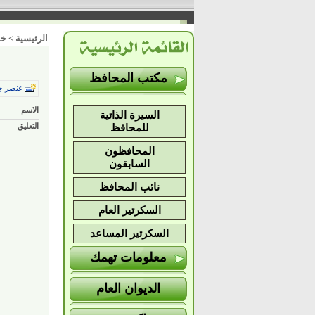
الرئيسية
>
خد
مكتب المحافظ
عنصر ج
الاسم
السيرة الذاتية
التعليق
للمحافظ
المحافظون
السابقون
نائب المحافظ
السكرتير العام
السكرتير المساعد
معلومات تهمك
الديوان العام