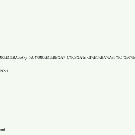
.businesslistings.net.au/tysobongdaclub/H_Ch%C3%AD_Minh/Tysobongda_Club_Tr%E