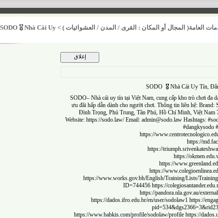
امة( المجال أو المكان : القرى / المدن / العشوائيات )
>
SODO 🎖️ Nhà Cái Uy
SODO 🎖️ Nhà Cái Uy T
SODO
– Nhà cái uy tín tại Việt Nam, cung cấp kho trò ch
ưu đãi hấp dẫn dành cho người chơi. Thông tin liên hệ:
Đình Trọng, Phú Trung, Tân Phú, Hồ Chí Minh, Vi
Website:
https://sodo.law/
Email:
admin@sodo.law
Hashtags
#dangky
https://www.centrotecnolog
https:
https://triumph.srivenk
https://okm
https://www.greenl
https://www.colegioenli
https://www.works.gov.bh/English/Training/Lists/
ID=744456
https://colegiosantan
https://pandora.nla.gov.au/e
https://dados.ifro.edu.br/en/user/sodolaw1
https:
pid=534&dgs2366=3
https://www.babkis.com/profile/sodolaw/profile
https:/