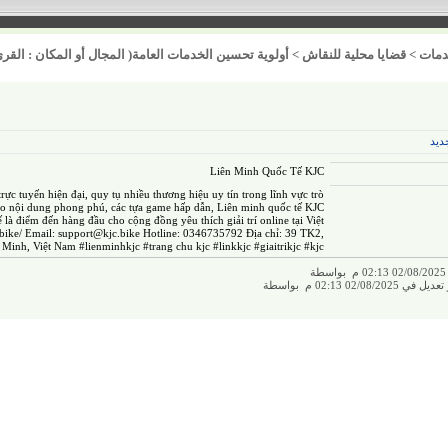
مات
>
قضايا محلية للنقاش
>
أولوية تحسين الخدمات العامة( المجال أو المكان : القرى
ديد
Liên Minh Quốc Tế KJC
í trực tuyến hiện đại, quy tụ nhiều thương hiệu uy tín trong lĩnh vực trò
ho nội dung phong phú, các tựa game hấp dẫn, Liên minh quốc tế KJC
 là điểm đến hàng đầu cho cộng đồng yêu thích giải trí online tại Việt
.bike/
Email:
support@kjc.bike
Hotline: 0346735792 Địa chỉ: 39 TK2,
inh, Việt Nam #lienminhkjc #trang chu kjc #linkkjc #giaitrikjc #kjc
ة
02/08/2 02:13 م بواسطة