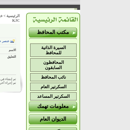
الرئيسية
>
خد
KJC
مكتب المحافظ
عنصر ج
السيرة الذاتية
الاسم
للمحافظ
التعليق
المحافظون
السابقون
نائب المحافظ
تم إنشاء في 02/08/2025 02:13 م بواسط
تم إجراء آخر تعديل في 025
السكرتير العام
السكرتير المساعد
معلومات تهمك
الديوان العام