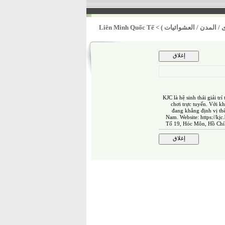
 / المدن / العشوائيات )
>
Liên Minh Quốc Tế
KJC là hệ sinh thái giải tr
chơi trực tuyến. Với k
đang khẳng định vị thế
Nam. Website:
https://kjc
Tổ 19, Hóc Môn, Hồ Chí M