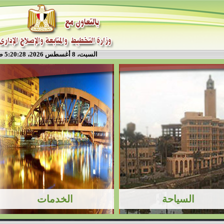
السبت، 8 أغسطس 2026، 5:20:28 ص