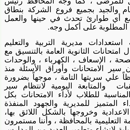
لمرضى ، كما وجه المحافظ رئيس
م والجيد بجميع فروع الشركة بنطاق
 أي طوارئ تحدث في حينها والعمل
المطلوبة على أكمل وجه.
تعدادات مديرية التربية والتعليم
متحانات الثانوية العامة بالتنسيق مع
حة ، الإسعاف ، الكهرباء ، والوحدات
ير الامتحانات وأوراق الأسئلة منذ
 علي سريتها التامة ، موجهاً بضرورة
ت
والمتابعة اليومية لانتظام سير
مناسبة للطلاب لأداء الامتحانات بكل
المتميز للمديرية والجهود المنفذة
عدادية وخروجها بالشكل اللائق بها،
لتعليمية بالمحافظة ، وأننا مستمرون
لإنشاء وتطوير العديد من المدارس