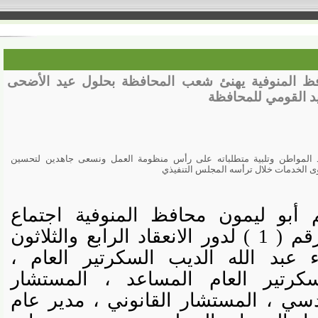
لمنوفية يهنئ شعب المحافظة بحلول عيد الأضحى
لقومي للمحافظة
واطن وتلبية متطلباته على رأس منظومة العمل ونسعى جاهدين لتحسين
دمات
خلال ترأسه المجلس التنفيذي
أبو ليمون محافظ المنوفية اجتماع
المجلس التنفيذي الجلسة رقم ( 1 ) لدور الانعقاد الرابع والثلاثون
لواء عبد الله الديب السكرتير العام ،
تير العام المساعد ، المستشار
 ، المستشار القانوني ، مدير عام