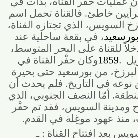
 عمليات حفْر القناة، بدأت في
يين خاطئ. فالقناة تحمل اسم
السويس، الذي تجتازه القناة،
رسعيد
، في بقعة ساحلية عند
اً للقناة على البحر المتوسط،
.
1859
وكان حفْر القناة في
زخ، من بورسعيد حتى بحيرة
عه في التاريخ. فلم يحدث أن
قة. أمّا النصف الجنوبي، الذي
ومدينة السويس،
فقد تم حفْر
نذ عهود موغِلة في القدم
.
س بعد افتتاح القناة : ـ