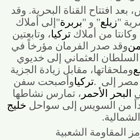
د افتتاح القناة البحرية. وقد
ة
"
زيلع
"
و
"
بربرة
"
إلى أملاك
كانتا من أملاك
تركيا
، وتابعتين
وقد صدر الفرمان مؤرخاً في
1875، من السلطان العثماني إلى خديوي
ملحقاتها، مقابل زيادة الجزية
صر إلى
.
تركيا
وأصبحت سفن
لبحر الأحمر
، تمارس نشاطها
 من السويس إلى سواحل
خليج
مالية
.
لمقاومة الشعبية