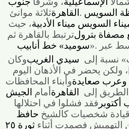
اً
الإسماعيلية
، وشرقاً
جنوب
 السويس
.
القاهرة
ثلاثة موانئ
اء السويس
ميناء الأدبية
، حيث
صفاة بترول
ترتبط بالقاهرة ثم
ط عبر
».
سوميد
«
خط أنابيب
نسبة إلى
سيدي الغريب
وكان
ولكن يحضر في الأذهان اليوم
رب
صعايدة
وأبناء المحافظات
طريق إلى
القاهرة
أمام
الجيش
توبر
فقد فشلوا في احتلالها
يادة شخصيات كالشيخ
حافظ
التهميش فصمدت أثناء
ثورة ٢٥