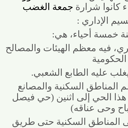
نوا شرارة
جمعة الغضب
م الإداري :
 خمسة أحياء، هي
:
يه معظم الهيئات والمصالح
حكومية
لب عليه الطابع الشعبي
.
لمناطق السكنية والمصانع
 الحي إلى اثنين (حي فيصل
 وحى عناقه
(
لمناطق السكنية حتى طريق