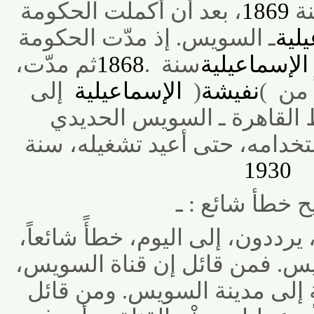
1869
، بعد أن أكملت الحكومة
ة
ـ السويس. إذ مدّت الحكومة
إسماعيلية
سنة
.
1868
ثم مدّت،
ن
(
نفيشة
)
الإسماعيلية
إلى
اهرة ـ السويس الحديدي
امه، حتى أعيد تشغيله، سنة
1930
طأ شائع : ـ
رددون، إلى اليوم، خطأً شائعاً،
. فمن قائل إن قناة السويس،
ى مدينة
السويس. ومن قائل