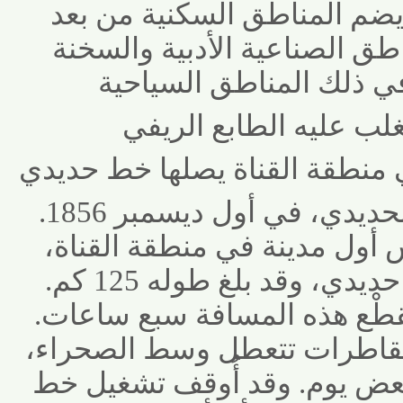
م
المناطق السكنية من بعد
الصناعية الأدبية والسخنة
 ذلك المناطق السياحية
ب عليه الطابع الريفي
طقة القناة يصلها خط حديدي
افتُتح خط السويس الحديدي، في أول ديسمبر 1856.
أول
مدينة في منطقة القناة،
، وقد بلغ طوله 125 كم
.
ْع هذه المسافة سبع ساعات.
اطرات تتعطل وسط الصحراء،
عض يوم. وقد أُوقف
تشغيل خط