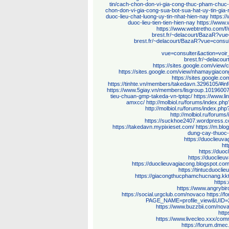
tin/cach-chon-don-vi-gia-cong-thuc-pham-chuc-
chon-don-vi-gia-cong-sua-bot-sua-hat-uy-tin-gia-
duoc-lieu-chat-luong-uy-tin-nhat-hien-nay
https:/
duoc-lieu-tien-tien-hien-nay
https://www.
https://www.webtretho.com/f
brest.fr/~delacourt/BazaR?vu
brest.fr/~delacourt/BazaR?vue=consu
vue=consulter&action=vo
brest.fr/~delaco
https://sites.google.com/view
https://sites.google.com/view/nhamaygia
https://sites.google.c
https://tinhte.vn/members/takedavn.3296105/#inf
https://www.5giay.vn/members/lisgroup.10196007
tieu-chuan-gmp-takeda-vn-tptqc/
https://www.l
amxcc/
http://molbiol.ru/forums/index.
http://molbiol.ru/forums/index.p
http://molbiol.ru/foru
https://suckhoe2407.wordpress.co
https://takedavn.mypixieset.com/
https://m.bl
dung-cay-thuoc-
https://duoclieuv
ht
https://duo
https://duoclie
https://duoclieuvagiacong.blogspot.co
https://tintucduoclieu
https://giacongthucphamchucnang.kkt
https
https://www.angrybi
https://social.urgclub.com/novaco
https://
PAGE_NAME=profile_view&UID
https://www.buzzbii.com/nov
http
https://www.livecleo.xxx/comm
https://forum.dme