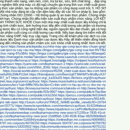
ng thành viên nang, viên nén, cốm, trà túi lọc, siro, tinh chất lỏng… đáp ứng
nh nghiệm Một nhà máy có đội ngũ chuyên gia trong lĩnh vực chiết xuất dược
ng thức sản phẩm, tạo ra những sản phẩm có công dụng vượt trội. 5. HỒ SƠ
hà máy đáng tin cậy cần đảm bảo đầy đủ các hồ sơ pháp lý, bao gồm:
Chứng nhận ISO 22000 – Hệ thống quản lý an toàn thực phẩm. Chứng nhận
tới hạn. Chứng nhận Đủ điều kiện sản xuất thực phẩm chức năng. LỜI KẾT
ÌNH SỨC KHỎE Chọn một nhà máy chiết xuất dược liệu không chỉ là
ng tính chiến lược, ảnh hưởng trực tiếp đến chất lượng sản phẩm và thương
g dược liệu có công nghệ hiện đại, nguồn nguyên liệu đạt chuẩn, giá cả hợp
sản phẩm cuối cùng có chất lượng cao nhất. Nếu bạn đang tìm kiếm một đối
 chức năng GMP, hãy truy cập ngay Trang chủ để khám phá các dịch vụ của
ng dược liệu Danh mục sản phẩm cao dược liệu Hãy để thiên nhiên đồng hành
ng đến những sản phẩm chăm sóc sức khỏe chất lượng nhất! Xem chi tiết:
-tpcn/
https://www.articlepedia.xyz/nha-may-gia-cong-tpcn-tieu-chuan-gmp/
xuat-tpcn-tu-cay-rau-ma
https://imgur.com/gallery/gia-cong-sua-bot-f4VTBlJ
m-chuc-nang-8Ty0B4z
https://imgur.com/gallery/gia-cong-duoc-lieu-M0awgaG
https://menagerie.media/Takedavn
https://www.saashub.com/u/Lispharmavn
tions/profile/novaco/
https://snippet.host/ajdjja
https://snippet.host/bykmzh
ispharmavn
https://yamcode.com/lispharmavn-2
https://yamcode.com/social-
dJG4PSi
https://jsitor.com/VNhh_IEWz
https://social.worldcubers.com/novaco
https://social.worldcubers.com/post/45258_chiet-xuat-duoc-lieu-com.html
d7Sew0uR6LEMkPU2eh
https://friendpaste.com/6wm1q6T3WHMTs4KoBycK37
1UR7_IxT
https://paste.cutelyst.org/_ka3I3u0S
https://lichess.org/@/caythuoc
rtnet.niua.org/users/caythuoc
https://www.musicinafrica.net/users/takeda-vn
Business/locv?uid=5ffffe765c9e2&n=Ci-thin-sinh-l-n-hiu-qu-nh-cc-tho-mc-ny
om/caythuoc
https://knowyourmeme.com/users/takeda-vn
http://www.fanart-
rofile
https://penzu.com/public/f33c9907
https://penzu.com/public/e7fac6be
14e3be
https://penzu.com/public/cfcb150d
https://penzu.com/public/fe5164e9
s://www.cakeresume.com/me/caythuoc
https://pinshape.com/users/991445-
gns-tab-open
http://1wum.ru/forum/?PAGE_NAME=profile_view&UID=19764
user/33771/
https://www.bcsportbikes.com/members/caythuoc.91423/#about
yenlieuduoc.74864/#about
https://www.tripadvisor.co.za/Profile/lispharmavn
ttps://youdontneedwp.com/lispharmavn/my-new-post-b71335ce-7835-41cd-
dwp.com/lispharmavn/my-new-post-21b8f9a5-12fd-4536-83ae-082f280b9be0
lspec.com/member/116584/yeulamgi
https://onlinedhan.mn.co/posts/40699851
04797.mn.co/posts/40700150
https://network-504797.mn.co/posts/40700782
.co/members/18203502
https://tdcommunitynetworks.mn.co/posts/40701311