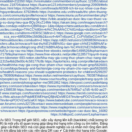
hread&tid=211550
https://vnsimulator.com/members/caythuoc.121851/about
aythuoc.218704/about
https://luanvan123.info/members/yeulamgi.20909/#info
duoc.html
https://chothai24h.com/threads/60308-Ich-loi-suc-khoe-cua-thao-
/nguyenlieuduoc.6792/#info
https://seotime.edu.vn/threads/thc-phm-thuong-
ons.com/community/profile/novaco/
https://www.iniuria.us/forum/member.php?
site.com/user/caodinhlang/
https://viblo.asia/p/cao-duoc-lieu-cao-thuoc-va-
g-su-dung-hieu-qua-BQyJKvZ14Me
https://akam.bing.com/images/search?
clieu.com&qs=n&form=QBIR&sp=-1&lq=0&pq=chietxuatduoclieu.com&first=1
txuatduoclieu.com&go=Ti%CC%80m+ki%C3%AA%CC%81m&qs=ds&form=QBIR
xuatduoclieu.com&form=HDRSC3&first=1
https://www.google.com.vn/search?
sca_esv=68f5f289e15608b2&sxsrf=AHTn8zpnC3_CcPV0dSeCGmYTw-
hietxuatduoclieu.com&udm=2
https://app.roll20.net/users/10658836/novaco
oosfero.ufba.br/novaco/4-bai-thu%E1%BB%91c-dan-gian-ch%E1%BB%AFa-
ero.ufba.br/novaco/blog/cong-d%E1%BB%A5ng-lam-%C4%91%E1%BA%B9p-
A7a-cay-rau-ma
https://www.free-ebooks.net/profile/1499526/lispharmavn
457179/lispharmavn
https://www.free-ebooks.net/profile/1128577/quynh-trang
/fern-kilometer-693.notion.site/Nha-may-gia-cong-thuc-pham-chuc-nang-dat-
1315a4bb28e00c4c58177fc8b
https://taylorhicks.ning.com/profile/takedavn
ogs/health/nha-may-gia-cong-thuc-pham-chuc-nang-dat-chuan-gmp/5626001
ard.com/blogs/beauty-and-fashion/gia-cong-my-pham-cho-nam-gioi/5626005
s/health/5-reasons-you-should-supplement-probiotics-for-children/5299297
uy.780906/#about
https://www.otofun.net/members/caythuoc.780387/#about
m/people/cay-thuoc-1
https://www.couchsurfing.com/people/trang-quynh-16
//pxhere.com/en/photographer-me/3851862
https://devpost.com/caodinhlang
actory.com/users/takedavn
https://www.myminifactory.com/users/novacovn
?id=1398538
https://www.startups.com/members/b764f5a7-a7d5-4c60-ae27-
8
www.startups.com/founders/seozone2
https://www.checkli.com/novacovn
tps://felo.ai/search/PdqMEEWEHqnQBjhADxMEG6?invite=pPOOVZoe5zaKX
fi?invite=pPOOVZoe5zaKX
https://www.babelcube.com/user/novaco-novaco
ban.forumvi.com/u32728contact
www.intensedebate.com/people/novacovns
s.com/users/nguyenlieuduoc
https://www.mapleprimes.com/users/novacovn
sers/novacovn
https://guestpostnow.com/website/nguon-cao-duoc-lieu_16082
https://chillspot1.com/user/Lispharmavn
 SEO Trong thế giới SEO, việc xây dựng liên kết (backlink) chất lượng từ
R) là một yếu tố quan trọng giúp tăng thứ hạng trên công cụ tìm kiếm. Đăng
hỉ giúp cải thiện SEO mà còn giúp doanh nghiệp và cá nhân mở rộng tầm ảnh
ích khi đăng bài trên các nền tảng DR cao ✔ Cải thiện thứ hạng trên Google: