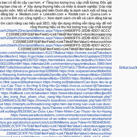
a bạn có độ tin cậy cao hơn. ✔ Tăng lưu lượng truy cập chất lượng: Độc giả
ung bạn chia sẻ. ✔ Xây dựng thương hiệu cá nhân & doanh nghiệp: Góp mặt
 chuyên môn. Một số nền tảng phổ biến Dưới đây là danh sách một số blog và
 đăng bài: 🔹 Medium.com 🔹 LinkedIn.com 🔹 Reddit.com 🔹 Quora.com 🔹
.io (cho lĩnh vực công nghệ) 👉 Xem danh sách chi tiết và cách đăng bài tại
ang tìm cách nâng cao hiệu quả SEO, hãy tận dụng những nền tảng này để mở
rộng thương hiệu và thu hút lượng truy cập chất lượng!
/Lista%20dei%20reclami/AllItems.aspx?View=
{44683FF5-1EDB-4DD7-ACCC-
C15598E100F0}&FilterField1=LinkTitle&FilterValue1=duoclieuvagiacong
/Lista%20dei%20reclami/AllItems.aspx?View=
{44683FF5-1EDB-4DD7-ACCC-
C15598E100F0}&FilterField1=LinkTitle&FilterValue1=tintucsuckhoe
/Lista%20dei%20reclami/AllItems.aspx?View=
{44683FF5-1EDB-4DD7-ACCC-
C15598E100F0}&FilterField1=LinkTitle&FilterValue1=tuvanduoc
ussion.com/members/takedavn.91217/#about
https://somee.social/Takedavn
profiles/lvn1
https://cgscholar.com/community/profiles/lvn1/updates/233016
iles/caodinhlang/45150702/
https://terminklick.stuve.fau.de/poll/xuTc8dm7xh/
o/7030210Rkm9iH
https://diendan24h.com/members/nguyenlieuduoc.5960.html
tintucsuc
00ffd571dfa3/duocpham
https://mailchi.mp/72247a61c735/thucphamchucnang
abot
http://photozou.jp/user/top/3288666
https://mlx.su/paste/view/d8dbe50c
tp://biowong.freehostia.com/phpbb2/profile.php?mode=viewprofile&u=156055
m/phpbb2/profile.php?mode=viewprofile&u=156053
https://biolinky.co/takedavn
ps://link.space/@lispharmavn
https://velog.io/@takedavn/Cao-duoc-lieu-la-gi
Dc-Liu-Cao-Thuc-v-Xu-Hng-S-Dng-Hiu-Qu
https://vocus.cc/user/@Takedavn
-347f-7000-9188-d537f8c41a2a/
https://www.openrec.tv/user/Takedavn/about
https://hallbook.com.br/takedavn
https://www.bitsdujour.com/profiles/jjwsB3
uoc_lieu_trong_thuc_pham_chuc_nang
http://users.atw.hu/nlw/viewtopic.php?
012d88a401c8c8bf
https://moneyfx.boardhost.com/viewtopic.php?pid=30737
ut
https://mienphi.us/threads/cong-nghe-hien-dai-trong-san-xuat-cao-duoc-
phy.com/category/interesting_facts/Takeda-vn/67dc36eb0eb4c42606562633
rself.eu/blogs/852939/Cao-Duoc-Lieu-Thien-Nhien-Cao-Thuoc-Va-Xu-Huong
https://www.paradisosolutions.com/community/user/takedavn/about/
ons.com/community/question/cost-of-an-online-custom-course-development/
feya.gov.eg/citizens/cases/Lists/List38/AllItems.aspx?View=%7BD6483042-
658C2C97F7%7D&FilterField1=LinkTitle&FilterValue1=duoclieuvagiacong
ens/cases/Lists/List38/AllItems.aspx?View=%7BD6483042-4E5E-4AC6-AE8C-
22658C2C97F7%7D&FilterField1=LinkTitle&FilterValue1=tintucsuckhoe