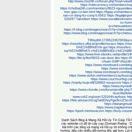
http://www.cho24h.vn/forum.php?mod=viewt
https://vietcurrency.vn/members/c
https://chothai24h.com/members/8623-nguyenlieu
moc-giao-co-lam.html
https://6giay.vn/members
nao-cn-dang-ky-cong-b.6561/
https://legaljarg
520297-Takedavn
https://www.socialbookmarks
xu-huon
q=chietxuatduo
https://4.bing.com/images/search?q=chie
https://www.bing.com/images/search?q=chiet
T9NspftA:1739522457003&q=c
https://noosfero.ufba.br/profile/novaco
https://n
b%E1%BB%87nh-gut
https://noosf
tuy%E1%BB%87t-v%E1%BB%9Di-c%E1%BB%
https://www.free-ebooks.net/profile/1
https://list.ly/list/4W15-cao-duoc-lieu
https:/
chuan-GMP-b5a1db1
https://www.storeboard.com/bl
https://www.storebo
https://www.storeboard.com/blog
https://www.otofun.net/members/caythuocq
https://www.couchsurfing.co
https://starity.hu/profil/328902-novacovn/
https:
https://www.myminif
https://www.chordie.com/forum/profile.php
4cec0fa0b4e
www.coh2.org/user/120164/caythuoc
ht
https://felo.ai/search/cugTahEDeyPgw9cUZScx
https://danangmua
https://www.mapleprime
https://qooh.me/novacovn
https://luvly.co/u
Danh Sách Blog & Mạng Xã Hội Uy Tín Giúp Tối Ưu
các website có độ tin cậy cao (Domain Rating - D
bài trên các blog và mạng xã hội uy tín không c
hưởng, tiếp cận nhiều đối tượng độc giả hơn. Lợi 