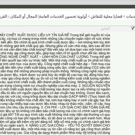
أولوية تحسين الخدمات العامة( المجال أو المكان : الق )
>
قضايا محلية للنقاش
>
مات
التعليق
 CHIẾT XUẤT DƯỌC LIỆU UY TÍN GIÁ RẾ Trong thế giới huyền bí của
 rễ cây, và hoa cỏ mang trong mình những câu chuyện ngàn năm về sức khỏe
biết đến. Đó chính là quá trình chiết xuất dược liệu – nơi những tinh túy tinh
nh những giọt tinh chất quý giá. Nhưng giữa vô vàn nhà máy, làm sao để tìm
á rẻ mà vẫn đảm bảo chất lượng? Bài viết này sẽ đưa bạn vào một hành trình
nhà máy gia công dược liệu, giúp bạn nắm rõ bí quyết chọn đối tác đáng tin
 1. CÔNG NGHỆ CHIẾT XUẤT – LINH HỒN CỦA CHẤT LƯỢNG Trong thế giới
ố tiên quyết tạo nên sự khác biệt. Một nhà máy chiết xuất uy tín phải sở hữu
t tính sinh học của dược liệu. Công nghệ chiết xuất hiện đại – Tinh hoa của
ất tiên tiến như chiết xuất bằng sóng siêu âm, chiết xuất bằng CO2 siêu tới
g dần thay thế những phương pháp truyền thống. Những công nghệ này giúp
ủa dược liệu, tránh được sự phá hủy do nhiệt độ cao hay tác động hóa học.
 máy gia công dược liệu uy tín sẽ có hệ thống kiểm soát chất lượng nghiêm
u vào, quá trình chiết xuất, đến thành phẩm cuối cùng. Những tiêu chuẩn như
uan trọng chứng minh sự chuyên nghiệp của nhà máy. 2. NGUỒN NGUYÊN
ột chiết xuất dược liệu chất lượng nào được tạo ra nếu không có nguồn
 đầu từ tiêu chí nguồn nguyên liệu có đạt chuẩn hay không. Dược liệu sạch,
ợp tác với các vùng trồng dược liệu đạt chuẩn GACP-WHO (Thực hành tốt
 liệu không nhiễm hóa chất độc hại, kim loại nặng hay vi sinh vật gây hại. Đa
 cung cấp nhiều loại cao dược liệu khác nhau từ thảo mộc, nấm, rễ cây, hoa
 hơn cho nhu cầu thị trường. 3. CHI PHÍ – LỜI GIẢI CHO BÀI TOÁN GIÁ RẺ
liệu uy tín không chỉ đảm bảo chất lượng mà còn có chính sách giá hợp
có giá tốt? Tối ưu quy trình sản xuất Những nhà máy hiện đại thường có quy
 nhân công và hao phí nguyên liệu, từ đó đưa ra mức giá cạnh tranh hơn. Mua
lớn sẽ giúp tiết kiệm chi phí đáng kể. Một số nhà máy có chính sách giá linh
iệp tối ưu ngân sách. 4. NĂNG LỰC GIA CÔNG – YẾU TỐ QUYẾT ĐỊNH CHO
 xuất dược liệu, một nhà máy uy tín cần có năng lực gia công thực phẩm
chất lượng cao. Gia công đa dạng thành phẩm Nhà máy tốt không chỉ dừng