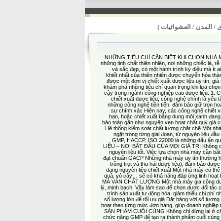
رى / المدن / العشوائيات
NHỮNG TIÊU CHÍ CẦN BIẾT KHI CHỌN NHÀ MÁY
những tinh chất thiên nhiên, nơi những chiếc lá,
và sắc đẹp, có một hành trình kỳ diệu mà ít ai 
khiết nhất của thiên nhiên được chuyển hóa thà
được một đơn vị chiết xuất dược liệu uy tín, gi
khám phá những tiêu chí quan trọng khi lựa chọn 
cậy trong ngành công nghiệp cao dược liệu.
chiết xuất dược liệu, công nghệ chính là yếu t
những công nghệ tiên tiến, đảm bảo giữ trọn hoạ
sự chính xác Hiện nay, các công nghệ chiết xu
hạn, hoặc chiết xuất bằng dung môi xanh đan
bảo toàn gần như nguyên vẹn hoạt chất quý giá c
Hệ thống kiểm soát chất lượng chặt chẽ Một nhà
ngặt trong từng giai đoạn, từ nguyên liệu đầ
GMP, HACCP, ISO 22000 là những dấu ấn q
LIỆU – NƠI BẮT ĐẦU CỦA MỌI GIÁ TRỊ Không có m
nguyên liệu tốt. Việc lựa chọn nhà máy cần bắt
đạt chuẩn GACP Những nhà máy uy tín thường h
trồng trọt và thu hái dược liệu), đảm bảo dược
dạng nguyên liệu chiết xuất Một nhà máy có thể
quả, vỏ cây… sẽ có khả năng đáp ứng linh hoạt
MÀ VẪN CHẤT LƯỢNG Một nhà máy gia công dược 
lý, minh bạch. Vậy làm sao để chọn được đối tác 
trình sản xuất tự động hóa, giảm thiểu chi phí
số lượng lớn để tối ưu giá Đặt hàng với số lượng 
hoạt theo từng mức đơn hàng, giúp doanh ngh
SẢN PHẨM CUỐI CÙNG Không chỉ dừng lại ở chiết
chức năng GMP để tạo ra thành phẩm cuối cùng 