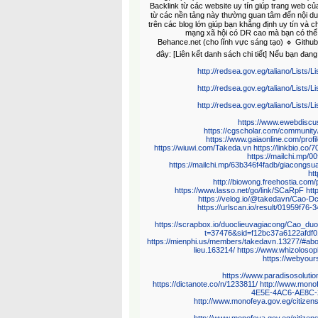
Backlink từ các website uy tín giúp trang web củ
từ các nền tảng này thường quan tâm đến nội d
trên các blog lớn giúp bạn khẳng định uy tín và
mạng xã hội có DR cao mà bạn có thể
Behance.net (cho lĩnh vực sáng tạo) 🔹 Github
đây: [Liên kết danh sách chi tiết] Nếu bạn đ
http://redsea.gov.eg/taliano/Lists
http://redsea.gov.eg/taliano/Lists
http://redsea.gov.eg/taliano/Lists
https://www.ewebdisc
https://cgscholar.com/community/
https://www.gaiaonline.com/prof
https://wiuwi.com/Takeda.vn
https://linkbio.c
https://mailchi.mp/
https://mailchi.mp/63b346f4fadb/giacongsu
ht
http://biowong.freehostia.co
https://www.lasso.net/go/link/SCaRpF
htt
https://velog.io/@takedavn/Cao-
https://urlscan.io/result/01959f76
https://scrapbox.io/duoclieuvagiacong/Cao_d
t=37476&sid=f12bc37a6122afdf
https://mienphi.us/members/takedavn.13277/#abo
lieu.163214/
https://www.whizoloso
https://webyou
https://www.paradisosoluti
https://dictanote.co/n/1233811/
http://www.mono
4E5E-4AC6-AE8C-22
http://www.monofeya.gov.eg/citiz