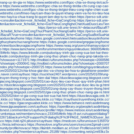
nang-uy-tin-gia-re
https://www.webtretho.com/f/goc-chia-se-thong-tin/cach-
re
https://www.webtretho.com/f/goc-chia-se-thong-tin/dia-chi-cung-cap-cao-
/www.webtretho.com/f/goc-chia-se-thong-tin/gioi-thieu-cong-nghe-chiet-xuat-
webtretho.com/f/meo-hay/cam-thao-bi-quyet-khang-viem-va-ho-tro-tieu-hoa
/meo-hay/ca-chua-trang-bi-quyet-lam-dep-tu-tu-nhien
https://perso-sdt.univ-
e=consulter&action=voir_fiche&id_fiche=GiaCongGmp
https://perso-sdt.univ-
lter&action=voir_fiche&id_fiche=GioiThieuCongNgheChietXuatDuocLieuTien
https://perso-sdt.univ-brest.fr/~delacourt/BazaR?
ir_fiche&id_fiche=GiaCongThucPhamChucNangGiaRe
https://perso-sdt.univ-
urt/BazaR?vue=consulter&action=voir_fiche&id_fiche=GiaCongSuaBotSuaHat
/caoduoclieu/home
https://sites.google.com/view/chietxuatduoclieuuytin/home
congthucphamchucnang/home
https://sites.google.com/view/gmpgiacong/home
om/view/duoclieuvagiacong/home
https://www.rwaq.org/users/nhamaysxtpcn/
o
https://www.lamchame.com/forum/members/nguyenlieuduoc.966005/#info
8/#info
https://www.linkedin.com/pulse/quy-trinh-gia-cong-sua-bot-hat-theo-
inkedin.com/pulse/quy-trinh-gia-cong-thuc-pham-chuc-nang-gmp-takeda-vn-
php?showuser=1171971
http://molbiol.ru/forums/index.php?showtopic=2000586
hp?showtopic=2000641
http://molbiol.ru/forums/index.php?showtopic=2000707
ms/index.php?showtopic=2000725
https://www.tumblr.com/blog/nguyenlieuduoc
m/2025/02/12/chia-khoa-giai-doc-va-chong-lao-hoa-tu-glutathione-powder/
og.naver.com/caythuoc
https://suckhoe2407.wordpress.com/2025/01/09/ung-
truyen-thong-trong-y-hoc-hien-dai/
https://duoclieuvagiacong.blogspot.com/
agiacong.blogspot.com/2025/01/cao-duoc-lieu-cao-thuoc-quy-trinh-phan.html
tps://duoclieuvagiacong.blogspot.com/2025/01/chiet-xuat-duoc-lieu-la-gi.html
clieuvagiacong.blogspot.com/2025/01/ung-dung-cay-thuoc-truyen-thong.html
uvagiacong.blogspot.com/2025/01/gia-cong-thuc-pham-chuc-nang-gia-re.html
m/2025/02/don-vi-gia-cong-sua-bot-sua-hat.html
https://duoclieuvagia.onlc.fr/
.kktix.cc/
https://caoduoclieu.kktix.cc/
https://caythuoctruyenthong.kktix.cc/
ix.cc/
https://giacongsuabot.kktix.cc/
https://www.behance.net/caodinhnang
://www.jigsawplanet.com/caythuoc
https://openlibrary.org/people/caodinhlang
rdsnest.com/members/caythuoc/profile/
https://www.metooo.io/u/caodinhlang
forumketqua.net/members/novaco.233345/#info
http://l-avt.ru/support/dialog/?
=22671&backurl=%2Fsupport%2Fdialog%2F%3FPAGE_NAME%3Duser_list
aco
https://old.nj24.pl/users/caythuoc
https://medcom.ru/forum/user/135970/
s://insta.tel/novaco
https://honeylove.org/forums/users/seozone2gmail-com/
unity/profile/novaco/
https://ilambh.medilam.ac.ir/User-Profile/userId/13493
c.vn/index.php?members/caythuoc.25188/
https://zenwriting.net/q1mt93kz3x