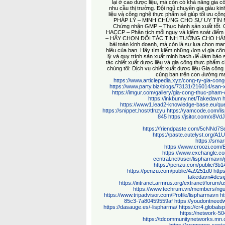
lại ở cao dược liệu, mà còn có khả năng gia cô
nhu cầu thị trường. Đội ngũ chuyên gia giàu ki
liệu và công nghệ thực phẩm sẽ giúp tối ưu cô
PHÁP LÝ – MINH CHỨNG CHO SỰ UY TÍN Một n
Chứng nhận GMP – Thực hành sản xuất tốt. 
HACCP – Phân tích mối nguy và kiểm soát điểm 
– HÃY CHỌN ĐỐI TÁC TINH TƯỞNG CHO HÀNH TR
bài toán kinh doanh, mà còn là sự lựa chọn ma
hiệu của bạn. Hãy tìm kiếm những đơn vị gia côn
lý và quy trình sản xuất minh bạch để đảm bảo 
tác chiết xuất dược liệu và gia công thực phẩm
chúng tôi: Dịch vụ chiết xuất dược liệu Gia cô
cùng bạn trên con đường ma
https://www.articlepedia.xyz/cong-ty-gia-cong
https://www.party.biz/blogs/73131/216014/san-
https://imgur.com/gallery/gia-cong-thuc-pha
https://inkbunny.net/Takedavn
https://www1.lead2-knowledge-base.eu/ques
https://snippet.host/tfnzyu
https://yamcode.com/l
845
https://jsitor.com/x8V
https://friendpaste.com/5cNN
https://paste.cutelyst.org/A
https://sma
https://www.croozi.com/
https://www.exchangle.c
central.net/user/lispharmavn/p
https://penzu.com/public/3b
https://penzu.com/public/4a9251d0
http
takedavn#desi
https://intranet.armrus.org/extranet/forum/
https://www.techrum.vn/members/ngu
https://www.tripadvisor.com/Profile/lispharmavn
h
85c3-7a80459559af
https://youdontnee
https://dasauge.es/-lispharma/
https://cr4.globa
https://network-5
https://tdcommunitynetworks.mn