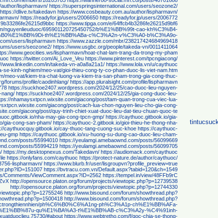
ial.mn.co/members/18203703
https://wanneroo-social.mn.co/posts/40701688
author/lispharmavn/
https://superspringsinternational.com/users/seozone2/
https://dlive.tv/takedavn
https://www.cosbeauty.com.au/author/lispharmavn/
pharmavn/
https://readyfor.jp/users/2006650
https://readyfor.jp/users/2006772
ffc9b33286fe26215d9bbc
https://www.tipga.com/e/64ffcb4b3286fe26215d9bf6
.com/nguyenlieuduoc/695901120725450752/b%E1%BB%99t-cao-kh%C3%B4-
%B0%E1%BB%9Di-th%E1%BB%ABa-c%C3%A2n-v%C3%A0-b%C3%A9o-
r.com/users/lispharmavn
https://www.zazzle.com/mbr/238217424684969418
orums/users/seozone2/
https://www.usgbc.org/people/takeda-vn/0011411064
ttps://www.geocities.ws/lispharmavn/hoat-chat-lam-trang-da-trong-my-pham
duoc
https://twitter.com/Ai_Love_Veu
https://www.pinterest.com/tpcngiacong/
://www.linkedin.com/in/takeda-vn-a0a8a21a1/
https://www.lola.vn/u/caythuoc
ia-se-kinh-nghiem/meo-vat/gioi-thieu-cong-ty-co-phan-duoc-lis-viet-nam.htm
iem/meo-vat/kiem-tra-chat-luong-va-kiem-tra-san-pham-trong-gia-cong-thuc-
rg/forums/profile/caodinhlang/
https://app.pluralsight.com/profile/lispharmavn
778
https://suckhoe2407.wordpress.com/2024/12/25/cao-duoc-lieu-nguyen-
-nang/
https://suckhoe2407.wordpress.com/2024/12/25/gia-cong-duoc-lieu-
tps://nhamaysxtpcn.wixsite.com/giacong/post/tam-quan-trong-cua-viec-lua-
ysxtpcn.wixsite.com/giacong/post/cach-lua-chon-nguyen-lieu-cho-gia-cong-
ite.com/giacong/post/quy-trinh-chiet-xuat-duoc-lieu-dat-tieu-chuan-quoc-te
thuoc.gitbook.io/nha-may-gia-cong-tpcn-gmp/
https://caythuoc.gitbook.io/gia-
tintucsuc
.io/gia-cong-san-pham/
https://caythuoc-2.gitbook.io/gioi-thieu-he-thong-nha-
s://caythuocquy.gitbook.io/cay-thuoc-tang-cuong-suc-khoe
https://caythuoc-
lieu-gmp
https://caythuoc.gitbook.io/xu-huong-su-dung-cao-duoc-lieu-cham-
ownd.com/posts/55994010
https://yeulamgi.amebaownd.com/posts/56099669
ownd.com/posts/55994219
https://yeulamgi.amebaownd.com/posts/56099705
/
https://my.desktopnexus.com/Takedavn/
https://audiomack.com/caythuoc
ile
https://onlyfans.com/caythuoc
https://protect-nature.de/author/caythuoc/
3756-lispharmavn/
https://www.blurb.fr/user/lisgroupvn?profile_preview=true
er.php?ID=151007
https://bvtracu.com.vn/Default.aspx?tabid=120&ch=1549
Lists/Comments/ViewComment.aspx?ID=2562
https://tempel.in/view/48FFb9rC
JZvX
http://opensource.platon.org/forum/projects/viewtopic.php?p=12739538
http://opensource.platon.org/forum/projects/viewtopic.php?p=12744330
s/viewtopic.php?p=12755246
http://www.bisound.com/forum/showthread.php?
showthread.php?p=1500418
http://www.bisound.com/forum/showthread.php?
caythuoctrongthiennhien/ph%C6%B0%C6%A1ng-ph%C3%A1p-ch%E1%BB%AFa-
i%E1%BB%87u-qu%E1%BA%A3-t%E1%BB%AB-c%C3%A2y-%C4%91inh-
xuatduoclieu.75730/#about
https://www.webtretho.com/f/goc-chia-se-thong-