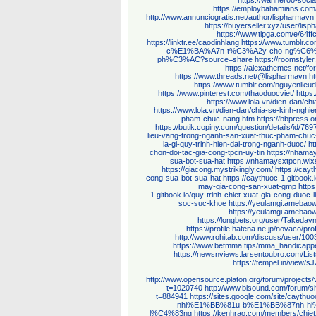
https://wanneroo-soc
https://employbahamians.com/
http://www.annunciogratis.net/author/lispharmavn
https://buyerseller.xyz/user/lis
https://www.tipga.com/e/64
https://linktr.ee/caodinhlang
https://www.tumblr
c%E1%BA%A7n-t%C3%A2y-cho-ng%C6
ph%C3%AC?source=share
https://roomstyle
https://alexathemes.net/f
https://www.threads.net/@lispharmavn
h
https://www.tumblr.com/nguyenlieu
https://www.pinterest.com/thaoduocviet/
https
https://www.lola.vn/dien-dan/ch
https://www.lola.vn/dien-dan/chia-se-kinh-ngh
pham-chuc-nang.htm
https://bbpress.o
https://butik.copiny.com/question/details/id/769
lieu-vang-trong-nganh-san-xuat-thuc-pham-chuc
la-gi-quy-trinh-hien-dai-trong-nganh-duoc/
ht
chon-doi-tac-gia-cong-tpcn-uy-tin
https://nhama
sua-bot-sua-hat
https://nhamaysxtpcn.wixs
https://giacong.mystrikingly.com/
https://cay
cong-sua-bot-sua-hat
https://caythuoc-1.gitbook
may-gia-cong-san-xuat-gmp
http
1.gitbook.io/quy-trinh-chiet-xuat-gia-cong-duoc-
soc-suc-khoe
https://yeulamgi.ameba
https://yeulamgi.ameba
https://longbets.org/user/Takedavn
https://profile.hatena.ne.jp/novaco/prof
http://www.rohitab.com/discuss/user/100
https://www.betmma.tips/mma_handicapp
https://newsnviews.larsentoubro.com/
https://tempel.in/view/s
http://www.opensource.platon.org/forum/project
t=1020740
http://www.bisound.com/forum/
t=884941
https://sites.google.com/site/
nhi%E1%BB%81u-b%E1%BB%87nh-h
l%C4%83ng
https://kenhrao.com/members/chiet